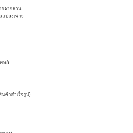
ถ่ายจากสวน
ในแปลงเพาะ
พทย์
ินค้าสำเร็จรูป)